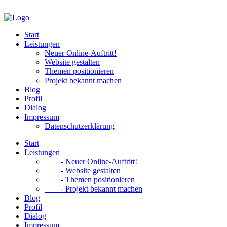
Start
Leistungen
Neuer Online-Auftritt!
Website gestalten
Themen positionieren
Projekt bekannt machen
Blog
Profil
Dialog
Impressum
Datenschutzerklärung
Start
Leistungen
- Neuer Online-Auftritt!
- Website gestalten
- Themen positionieren
- Projekt bekannt machen
Blog
Profil
Dialog
Impressum